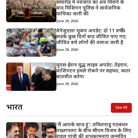
समारोह में नवजात का शव मिलने के
बाद मिशिगन पुलिस ने सार्वजनिक
याचिका जारी की
June 29, 2026
वेनेजुएला भूकंप अपडेट: दो 11 वर्षीय
लड़के कुछ दिनों बाद जीवित पाए गए;
जीवित बचे लोगों की तलाश जारी है
June 29, 2026
यूएस-ईरान युद्ध लाइव अपडेट: तेहरान,
वाशिंगटन हमले रोकने पर सहमत, कतर
बातचीत करेगा
June 29, 2026
भारत
See All
‘मैं आपके साथ हूं’: तमिलनाडु गठबंधन
तख्तापलट के बीच सीएम विजय के लिए
राहुल गांधी की शुभकामनाएं जन्मदिन