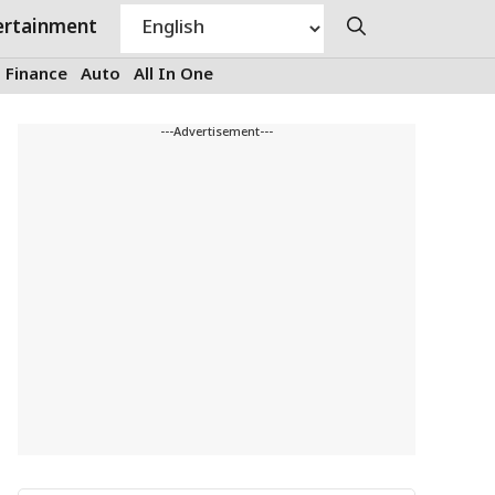
ertainment
Finance
Auto
All In One
---Advertisement---