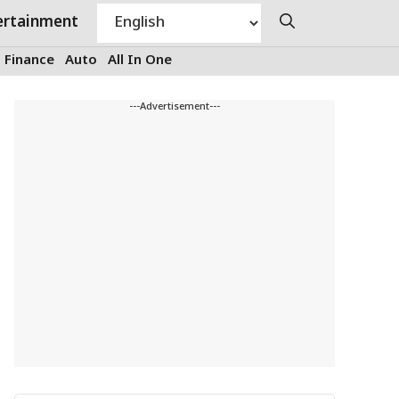
ertainment
Finance
Auto
All In One
---Advertisement---