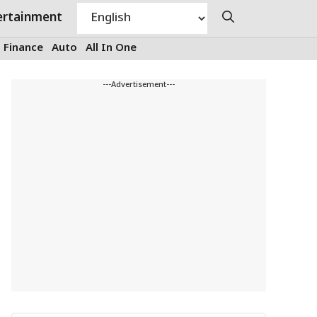
ertainment
Finance
Auto
All In One
---Advertisement---