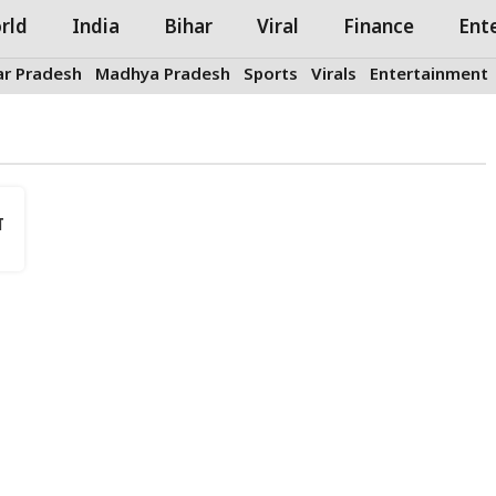
rld
India
Bihar
Viral
Finance
Ent
ar Pradesh
Madhya Pradesh
Sports
Virals
Entertainment
त