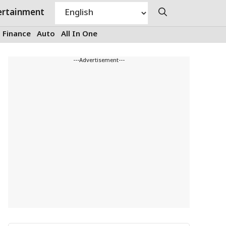
ertainment
Finance
Auto
All In One
---Advertisement---