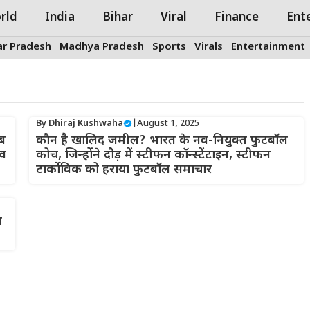
rld
India
Bihar
Viral
Finance
Ent
ar Pradesh
Madhya Pradesh
Sports
Virals
Entertainment
By
Dhiraj Kushwaha
|
August 1, 2025
कब
कौन है खालिद जमील? भारत के नव-नियुक्त फुटबॉल
इव
कोच, जिन्होंने दौड़ में स्टीफन कॉन्स्टेंटाइन, स्टीफन
टार्कोविक को हराया फुटबॉल समाचार
त