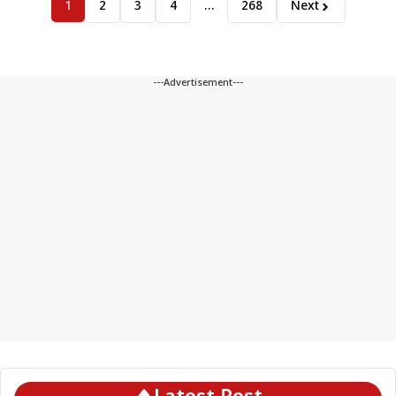
1
2
3
4
…
268
Next
---Advertisement---