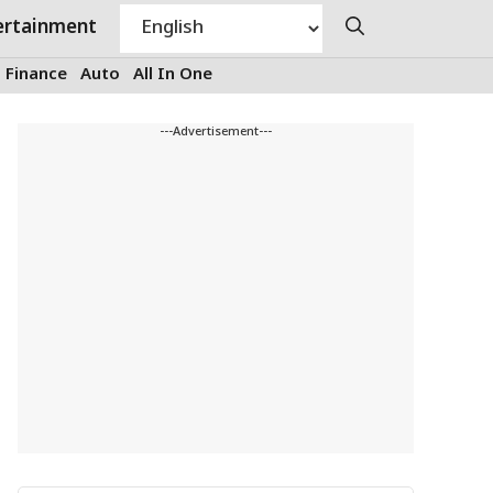
ertainment
Finance
Auto
All In One
---Advertisement---