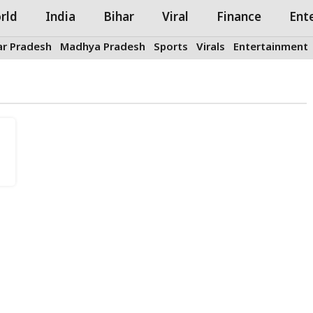
rld
India
Bihar
Viral
Finance
Ent
ar Pradesh
Madhya Pradesh
Sports
Virals
Entertainment