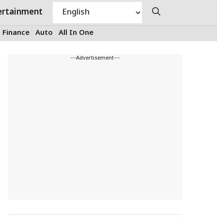
ertainment
Finance
Auto
All In One
---Advertisement---