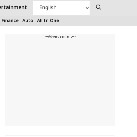
ertainment
Finance
Auto
All In One
---Advertisement---