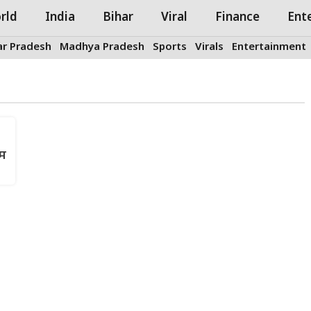
rld
India
Bihar
Viral
Finance
Ent
ar Pradesh
Madhya Pradesh
Sports
Virals
Entertainment
तम