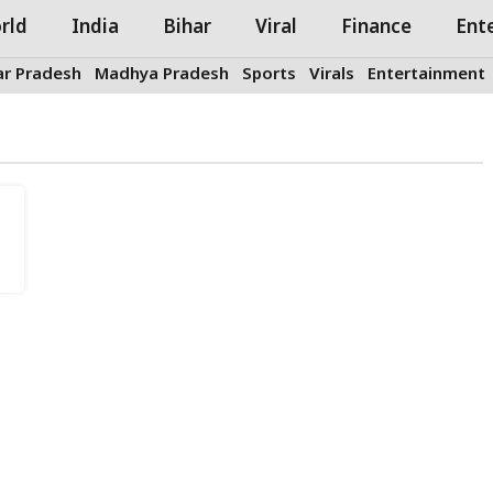
rld
India
Bihar
Viral
Finance
Ent
ar Pradesh
Madhya Pradesh
Sports
Virals
Entertainment