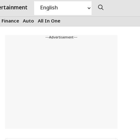
ertainment
Finance
Auto
All In One
---Advertisement---