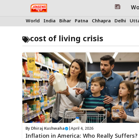
Skip
Wo
to
content
World
India
Bihar
Patna
Chhapra
Delhi
Utt
cost of living crisis
By
Dhiraj Kushwaha
|
April 4, 2026
Inflation in America: Who Really Suffers?