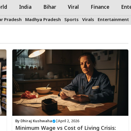
rld
India
Bihar
Viral
Finance
Ent
ar Pradesh
Madhya Pradesh
Sports
Virals
Entertainment
By
Dhiraj Kushwaha
|
April 2, 2026
Minimum Wage vs Cost of Living Crisis: