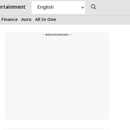
ertainment
Finance
Auto
All In One
---Advertisement---