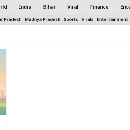
rld
India
Bihar
Viral
Finance
Ent
ar Pradesh
Madhya Pradesh
Sports
Virals
Entertainment