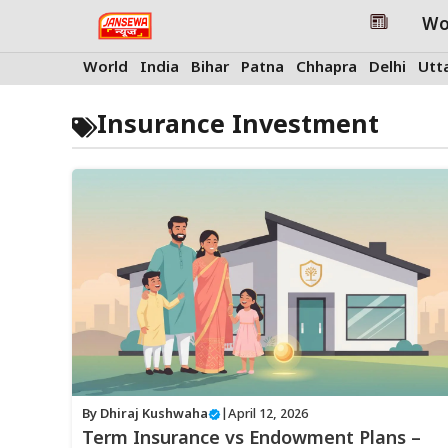
Skip
Wo
to
content
World
India
Bihar
Patna
Chhapra
Delhi
Utt
Insurance Investment
By
Dhiraj Kushwaha
|
April 12, 2026
Term Insurance vs Endowment Plans –