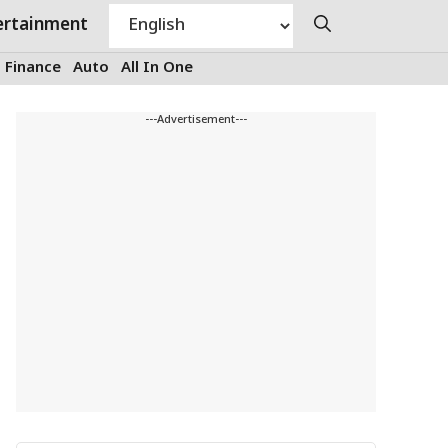
ertainment
Finance
Auto
All In One
---Advertisement---