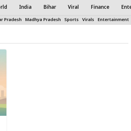
rld
India
Bihar
Viral
Finance
Ent
ar Pradesh
Madhya Pradesh
Sports
Virals
Entertainment