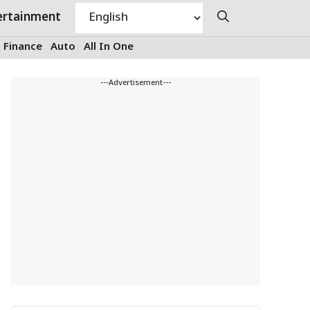
ertainment
Finance
Auto
All In One
---Advertisement---