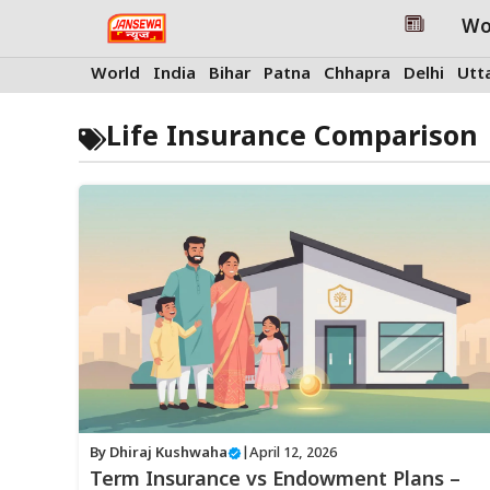
Skip
Wo
to
content
World
India
Bihar
Patna
Chhapra
Delhi
Utt
Life Insurance Comparison
By
Dhiraj Kushwaha
|
April 12, 2026
Term Insurance vs Endowment Plans –