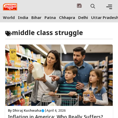
Skip
to
content
Me
World
India
Bihar
Patna
Chhapra
Delhi
Uttar Prades
middle class struggle
By
Dhiraj Kushwaha
|
April 4, 2026
Inflation in America: Who Really Suffers?