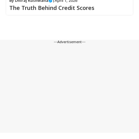
By
Dhiraj Kushwaha
|
April 1, 2026
The Truth Behind Credit Scores
---Advertisement---