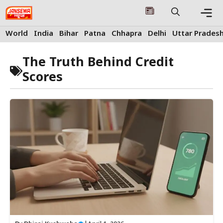
Skip
to
content
Me
World
India
Bihar
Patna
Chhapra
Delhi
Uttar Prades
The Truth Behind Credit
Scores