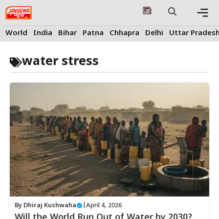
Skip
to
content
Me
World
India
Bihar
Patna
Chhapra
Delhi
Uttar Prades
water stress
By
Dhiraj Kushwaha
|
April 4, 2026
Will the World Run Out of Water by 2030?