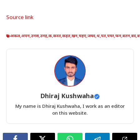
Source link
अकल
,
अपन
,
उनस
,
उनह
,
क
,
करत
,
कहत
,
खन
,
चहए
,
जयद
,
थ
,
पत
,
पयर
,
फन
,
बतन
,
बद
,
ब
Dhiraj Kushwaha
My name is Dhiraj Kushwaha, I work as an editor
on this website.