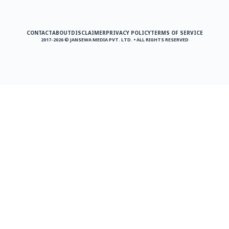
CONTACT
ABOUT
DISCLAIMER
PRIVACY POLICY
TERMS OF SERVICE
2017-2026 © JANSEWA MEDIA PVT. LTD. • ALL RIGHTS RESERVED