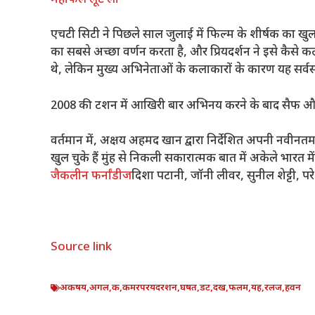
एचटी सिटी ने पिछले साल जुलाई में फिल्म के शीर्षक का खु
का सबसे अच्छा वर्णन करता है, और प्रियदर्शन ने इसे कैसे कल्
थे, लेकिन मुख्य अभिनेताओं के कलाकारों के कारण यह सर्व
2008 की टशन में आखिरी बार अभिनय करने के बाद सैफ और 
वर्तमान में, अक्षय अहमद खान द्वारा निर्देशित अपनी नवीन
खुल चुके हैं
मुंह से निकली सकारात्मक बात में अकेले भारत में 
जैकलीन फर्नांडीज
दिशा पटानी, जॉनी लीवर, सुनील शेट्टी, 
Source link
अकषय
,
अगल
,
क
,
कमरपरयदरशन
,
घषत
,
डट
,
दख
,
फलम
,
यह
,
रलज
,
हवन