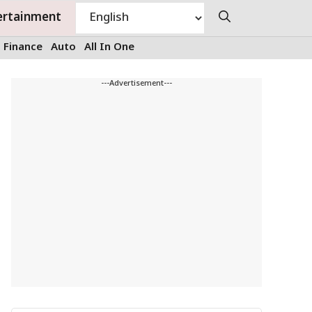
ertainment
Finance
Auto
All In One
---Advertisement---