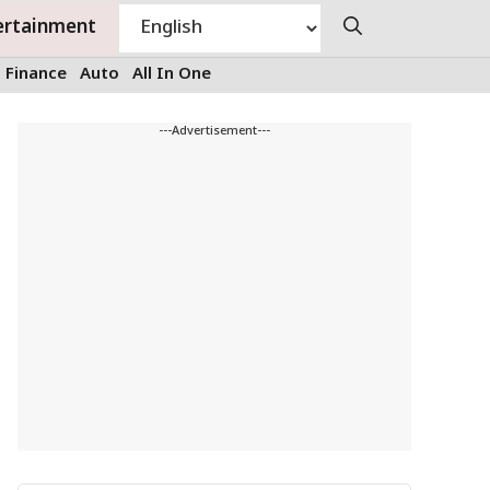
ertainment
Finance
Auto
All In One
---Advertisement---