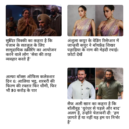
सुबिंदर विक्की का कहना है कि
अंशुला कपूर के वेडिंग रिसेप्शन में
पंजाब के सतलुज के लिए
जान्हवी कपूर ने बॉयफ्रेंड शिखर
सामुदायिक स्क्रीनिंग का आयोजन
पहाड़िया के नाम की मेहंदी रचाई।
करने वाले लोग ‘सेवा की तरह
फ़ोटो देखें
व्यवहार करते हैं’
अल्फा बॉक्स ऑफिस कलेक्शन
दिन 6: आलिया भट्ट, शरबरी की
फिल्म की रफ्तार फिर धीमी, फिर
भी ₹50 करोड़ के पार
सैफ अली खान का कहना है कि
बॉलीवुड ‘धुरंधर से पहले और बाद’
अलग है, उन्होंने चेतावनी दी: ‘हम
जागते हैं या नहीं यह हम पर निर्भर
है’