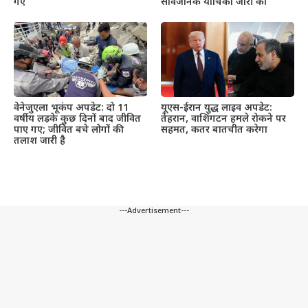
सार्वजनिक याचिका जारी की
गए
वेनेजुएला भूकंप अपडेट: दो 11
यूएस-ईरान युद्ध लाइव अपडेट:
वर्षीय लड़के कुछ दिनों बाद जीवित
तेहरान, वाशिंगटन हमले रोकने पर
पाए गए; जीवित बचे लोगों की
सहमत, कतर बातचीत करेगा
तलाश जारी है
---Advertisement---