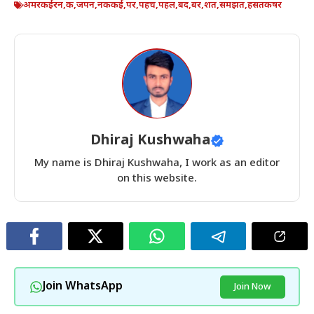
अमरकईरन
,
क
,
जपन
,
नककई
,
पर
,
पहच
,
पहल
,
बद
,
बर
,
शत
,
समझत
,
हसतकषर
Dhiraj Kushwaha
My name is Dhiraj Kushwaha, I work as an editor
on this website.
Join WhatsApp
Join Now