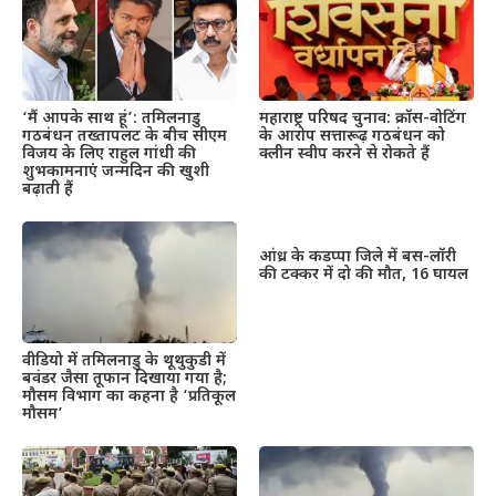
महाराष्ट्र परिषद चुनाव: क्रॉस-वोटिंग
‘मैं आपके साथ हूं’: तमिलनाडु
के आरोप सत्तारूढ़ गठबंधन को
गठबंधन तख्तापलट के बीच सीएम
क्लीन स्वीप करने से रोकते हैं
विजय के लिए राहुल गांधी की
शुभकामनाएं जन्मदिन की खुशी
बढ़ाती हैं
आंध्र के कडप्पा जिले में बस-लॉरी
की टक्कर में दो की मौत, 16 घायल
वीडियो में तमिलनाडु के थूथुकुडी में
बवंडर जैसा तूफान दिखाया गया है;
मौसम विभाग का कहना है ‘प्रतिकूल
मौसम’