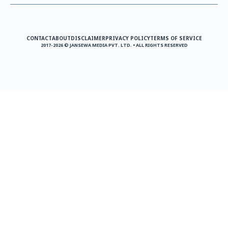
CONTACT
ABOUT
DISCLAIMER
PRIVACY POLICY
TERMS OF SERVICE
2017-2026 © JANSEWA MEDIA PVT. LTD. • ALL RIGHTS RESERVED