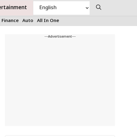
ertainment
Finance
Auto
All In One
---Advertisement---