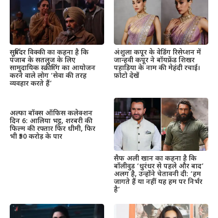
सुबिंदर विक्की का कहना है कि
अंशुला कपूर के वेडिंग रिसेप्शन में
पंजाब के सतलुज के लिए
जान्हवी कपूर ने बॉयफ्रेंड शिखर
सामुदायिक स्क्रीनिंग का आयोजन
पहाड़िया के नाम की मेहंदी रचाई।
करने वाले लोग ‘सेवा की तरह
फ़ोटो देखें
व्यवहार करते हैं’
अल्फा बॉक्स ऑफिस कलेक्शन
दिन 6: आलिया भट्ट, शरबरी की
फिल्म की रफ्तार फिर धीमी, फिर
भी ₹50 करोड़ के पार
सैफ अली खान का कहना है कि
बॉलीवुड ‘धुरंधर से पहले और बाद’
अलग है, उन्होंने चेतावनी दी: ‘हम
जागते हैं या नहीं यह हम पर निर्भर
है’