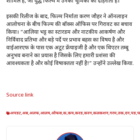
शामिल है, जो युद्ध फिल्म में उनकी भूमिका को दोहराता है।
इसकी रिलीज के बाद, फिल्म निर्माता करण जौहर ने ऑनलाइन
आलोचना के बीच फिल्म की बॉक्स ऑफिस पर गिरावट का बचाव
किया। “आलिया भट्ट का स्टारडम और नाटकीय आकर्षण और
निर्विवाद प्रतिभा और बड़े पर्दे पर प्रभाव बहस का विषय है और
वाईआरएफ के पास एक अटूट फ्रेंचाइजी है और एक थिएटर तम्बू
अनुभव बनाने का प्रयास है जिसके लिए हमारी प्रशंसा की
आवश्यकता है और कोई विषाक्तता नहीं है!” उन्होंने उल्लेख किया.
Source link
अपडट
,
अब
,
अलफ
,
आलय
,
ऑफस
,
क
,
कय
,
करड
,
करन
,
कलकशन
,
गरम
,
तक
,
दन
,
पड
,