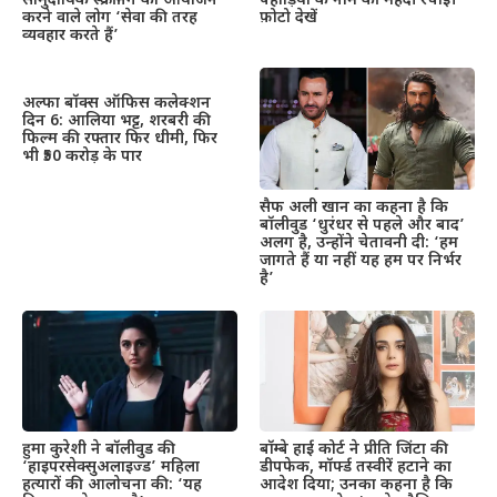
सामुदायिक स्क्रीनिंग का आयोजन
पहाड़िया के नाम की मेहंदी रचाई।
करने वाले लोग ‘सेवा की तरह
फ़ोटो देखें
व्यवहार करते हैं’
अल्फा बॉक्स ऑफिस कलेक्शन
दिन 6: आलिया भट्ट, शरबरी की
फिल्म की रफ्तार फिर धीमी, फिर
भी ₹50 करोड़ के पार
सैफ अली खान का कहना है कि
बॉलीवुड ‘धुरंधर से पहले और बाद’
अलग है, उन्होंने चेतावनी दी: ‘हम
जागते हैं या नहीं यह हम पर निर्भर
है’
हुमा कुरेशी ने बॉलीवुड की
बॉम्बे हाई कोर्ट ने प्रीति जिंटा की
‘हाइपरसेक्सुअलाइज्ड’ महिला
डीपफेक, मॉर्फ्ड तस्वीरें हटाने का
हत्यारों की आलोचना की: ‘यह
आदेश दिया; उनका कहना है कि