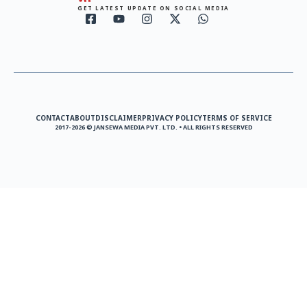
GET LATEST UPDATE ON SOCIAL MEDIA
CONTACT
ABOUT
DISCLAIMER
PRIVACY POLICY
TERMS OF SERVICE
2017-2026 © JANSEWA MEDIA PVT. LTD. • ALL RIGHTS RESERVED