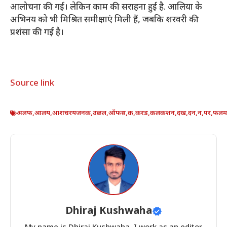
आलोचना की गई। लेकिन काम की सराहना हुई है. आलिया के
अभिनय को भी मिश्रित समीक्षाएं मिली हैं, जबकि शरवरी की
प्रशंसा की गई है।
Source link
अलफ
,
आलय
,
आशचरयजनक
,
उछल
,
ऑफस
,
क
,
करड
,
कलकशन
,
दख
,
दन
,
न
,
पर
,
फलम
Dhiraj Kushwaha