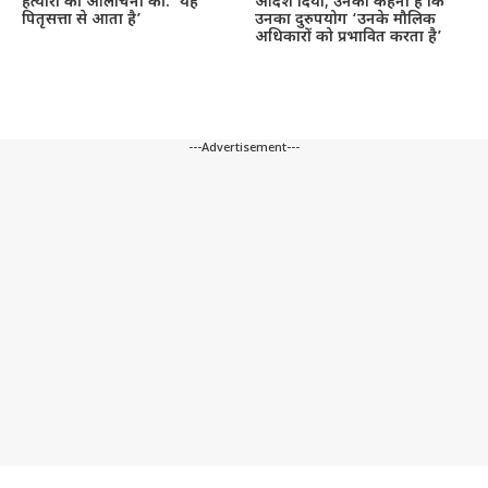
हत्यारों की आलोचना की: ‘यह
आदेश दिया; उनका कहना है कि
पितृसत्ता से आता है’
उनका दुरुपयोग ‘उनके मौलिक
अधिकारों को प्रभावित करता है’
---Advertisement---