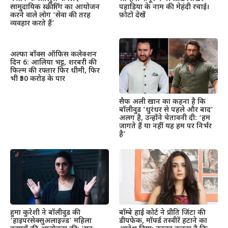
सामुदायिक स्क्रीनिंग का आयोजन
पहाड़िया के नाम की मेहंदी रचाई।
करने वाले लोग ‘सेवा की तरह
फ़ोटो देखें
व्यवहार करते हैं’
अल्फा बॉक्स ऑफिस कलेक्शन
दिन 6: आलिया भट्ट, शरबरी की
फिल्म की रफ्तार फिर धीमी, फिर
भी ₹50 करोड़ के पार
सैफ अली खान का कहना है कि
बॉलीवुड ‘धुरंधर से पहले और बाद’
अलग है, उन्होंने चेतावनी दी: ‘हम
जागते हैं या नहीं यह हम पर निर्भर
है’
हुमा कुरेशी ने बॉलीवुड की
बॉम्बे हाई कोर्ट ने प्रीति जिंटा की
‘हाइपरसेक्सुअलाइज्ड’ महिला
डीपफेक, मॉर्फ्ड तस्वीरें हटाने का