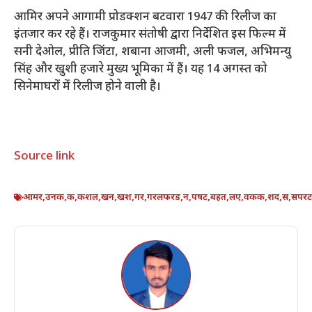
आमिर अपने आगामी प्रोडक्शन बटवारा 1947 की रिलीज का
इंतजार कर रहे हैं। राजकुमार संतोषी द्वारा निर्देशित इस फिल्म में
सनी देओल, प्रीति जिंटा, शबाना आजमी, अली फजल, अभिमन्यु
सिंह और खुशी हजारे मुख्य भूमिका में हैं। यह 14 अगस्त को
सिनेमाघरों में रिलीज होने वाली है।
Source link
आमर
,
उनक
,
क
,
कशल
,
खन
,
खश
,
गर
,
गरलफरड
,
न
,
पषट
,
बहत
,
लए
,
वकक
,
शद
,
स
,
सपरट