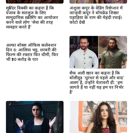
सुबिंदर विक्की का कहना है कि
अंशुला कपूर के वेडिंग रिसेप्शन में
पंजाब के सतलुज के लिए
जान्हवी कपूर ने बॉयफ्रेंड शिखर
सामुदायिक स्क्रीनिंग का आयोजन
पहाड़िया के नाम की मेहंदी रचाई।
करने वाले लोग ‘सेवा की तरह
फ़ोटो देखें
व्यवहार करते हैं’
अल्फा बॉक्स ऑफिस कलेक्शन
दिन 6: आलिया भट्ट, शरबरी की
फिल्म की रफ्तार फिर धीमी, फिर
भी ₹50 करोड़ के पार
सैफ अली खान का कहना है कि
बॉलीवुड ‘धुरंधर से पहले और बाद’
अलग है, उन्होंने चेतावनी दी: ‘हम
जागते हैं या नहीं यह हम पर निर्भर
है’