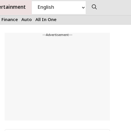
ertainment
Finance
Auto
All In One
---Advertisement---