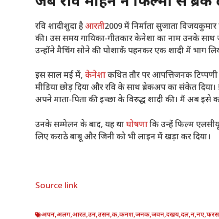
जब रवि मोहन ने फिल्मों से ब्रे
रवि शादीशुदा है
आरती
2009 में निर्माता सुजाता विजयकुमार
की। उस समय गायिका-गीतकार केनेशा का नाम उनके साथ जुड़ा ह
उन्होंने मैचिंग सोने की पोशाकें पहनकर एक शादी में भाग
इस साल मई में,
केनेशा
कथित तौर पर आपत्तिजनक टिप्पणी कर
मीडिया छोड़ दिया और रवि के साथ ब्रेकअप का संकेत दिया। 
अपने माता-पिता की इच्छा के विरुद्ध शादी की। मैं अब इसे क
उनके सम्मेलन के बाद, यह था
घोषणा
कि उन्हें फिल्म एलसीय
लिए कराठे बाबू और जिनी को भी लाइन में खड़ा कर दिया।
Source link
अपन
,
अलग
,
आरत
,
उन
,
उसन
,
क
,
कनश
,
जनक
,
जवन
,
दखय
,
दल
,
न
,
नए
,
फर