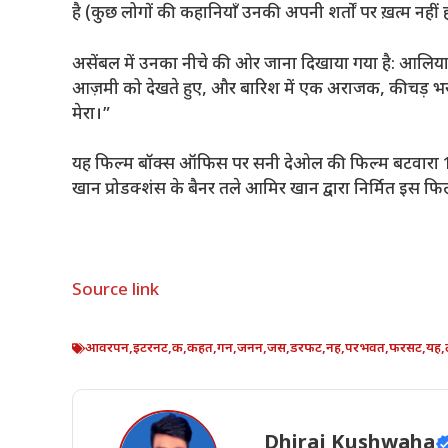
है (कुछ लोगों की कहानियाँ उनकी अपनी शर्तों पर ख़त्म नहीं ह
असेंबल में उनका नीचे की ओर जाना दिखाया गया है: आलिय
आज़मी को देखते हुए, और बारिश में एक अराजक, कीचड़ भरी लड़
मेरा।”
यह फिल्म बॉक्स ऑफिस पर सनी देओल की फिल्म बटवारा 1947
खान प्रोडक्शंस के बैनर तले आमिर खान द्वारा निर्मित इस फि
Source link
आवरपन
,
इटरनट
,
क
,
कहत
,
गन
,
जनन
,
जस
,
डरफट
,
नह
,
परभवत
,
फरसट
,
यह
,
Dhiraj Kushwaha