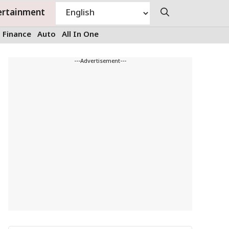
ertainment
Finance
Auto
All In One
---Advertisement---