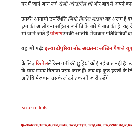
घर में जाने जाने लगे
रोज़ी ओ’डॉनेल शो
और बाद में अपने का
उनकी आगामी उपस्थिति
जिमी किमेल लाइव!
यह अलग है क्य
ट्रम्प की आलोचना सहित राजनीति के बारे में बात की है। य
भी जाने जाते हैं
पोटाश
उनकी अतिथि-मेजबान गतिविधियाँ दर्
यह भी पढ़ें:
इल्या टोपुरिया चोट अद्यतन: जस्टिन गैथजे य
के लिए
किमेल
लेकिन गर्मी की छुट्टियाँ कोई नई बात नहीं हैं
के साथ समय बिताना पसंद करते हैं। जब वह कुछ हफ्तों के लि
अतिथि मेजबान उसके लौटने तक शो जारी रखेंगे।
Source link
आलचक
,
उनक
,
क
,
कन
,
कमल
,
करन
,
गरहण
,
जगह
,
जम
,
टक
,
टरमप
,
पद
,
म
,
म