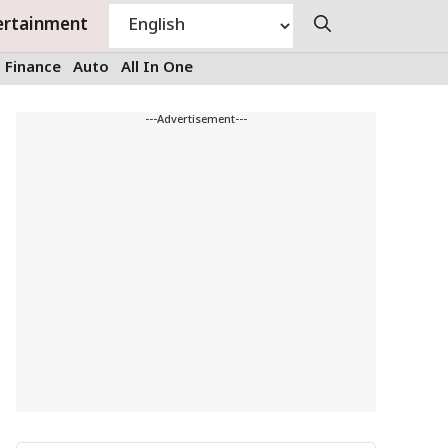
ertainment
Finance
Auto
All In One
---Advertisement---