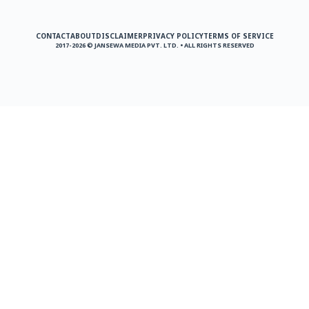
CONTACT
ABOUT
DISCLAIMER
PRIVACY POLICY
TERMS OF SERVICE
2017-2026 © JANSEWA MEDIA PVT. LTD. • ALL RIGHTS RESERVED