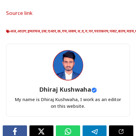
Source link
अल
,
आउग
,
इमतयज
,
उस
,
एआर
,
क
,
गय
,
जसम
,
थ
,
द
,
न
,
पर
,
परतकरय
,
पसट
,
बतय
,
मडय
,
Dhiraj Kushwaha
My name is Dhiraj Kushwaha, I work as an editor
on this website.