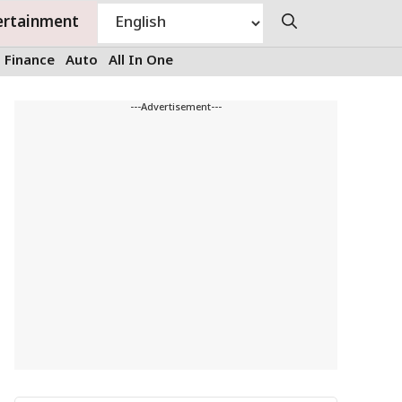
ertainment
Finance
Auto
All In One
---Advertisement---