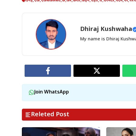
उनह
,
एक
,
एकसकलसव
,
क
,
कर
,
करत
,
कहन
,
चहत
,
थ
,
धरमदर
,
पदम
,
पर
,
पर
Dhiraj Kushwaha
My name is Dhiraj Kushwah
Join WhatsApp
Releted Post