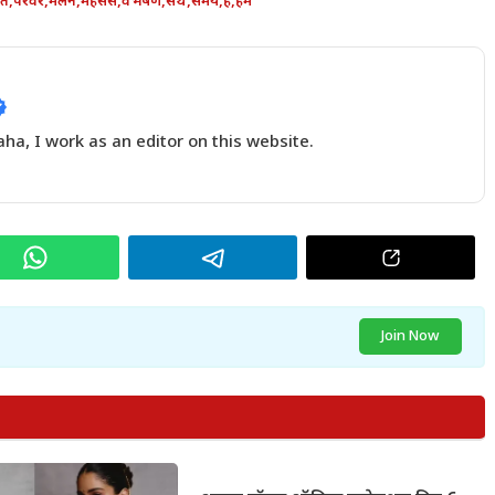
पत
,
परवर
,
मलन
,
महसस
,
वभषण
,
सथ
,
समय
,
ह
,
हम
a, I work as an editor on this website.
Join Now