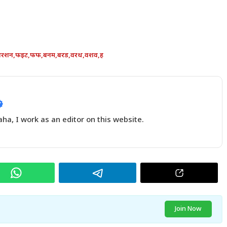
परशन
,
फइट
,
फफ
,
बनम
,
बरड
,
वरथ
,
वशव
,
ह
a, I work as an editor on this website.
Join Now