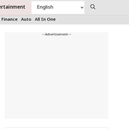
ertainment
Finance
Auto
All In One
---Advertisement---