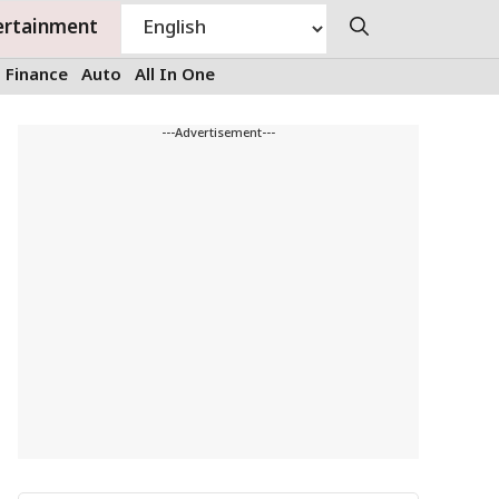
ertainment
Finance
Auto
All In One
---Advertisement---