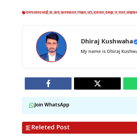
एमपआरटआई
,
क
,
कय
,
करयकरत
,
गखल
,
ज5
,
दलजत
,
दसझ
,
न
,
पतर
,
लखक
Dhiraj Kushwaha
My name is Dhiraj Kushwah
Join WhatsApp
Releted Post