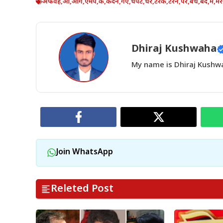
अफवह
,
आ
,
आग
,
एमप
,
क
,
कदन
,
गए
,
चपट
,
चर
,
टरक
,
टरन
,
पर
,
बच
,
बद
,
म
,
मर
Dhiraj Kushwaha
My name is Dhiraj Kushwah
Join WhatsApp
Releted Post