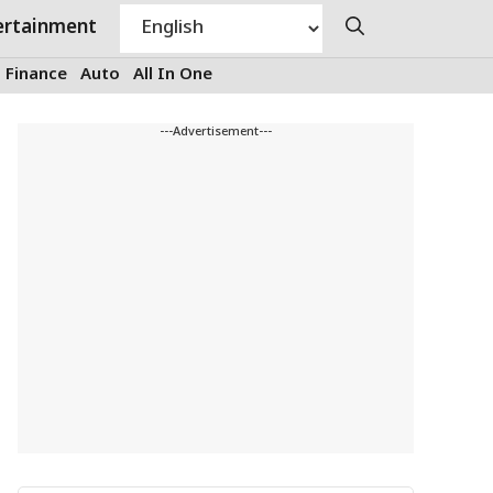
ertainment
Finance
Auto
All In One
---Advertisement---