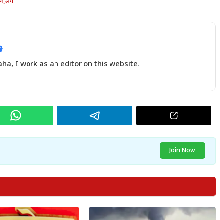
न
,
लग
a, I work as an editor on this website.
Join Now