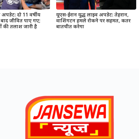
प अपडेट: दो 11 वर्षीय
यूएस-ईरान युद्ध लाइव अपडेट: तेहरान,
ं बाद जीवित पाए गए;
वाशिंगटन हमले रोकने पर सहमत, कतर
ों की तलाश जारी है
बातचीत करेगा