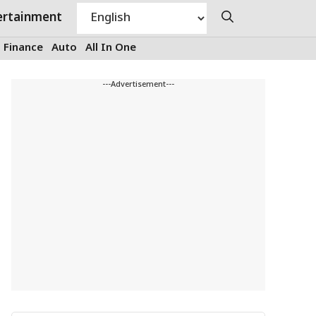
ertainment
Finance
Auto
All In One
---Advertisement---