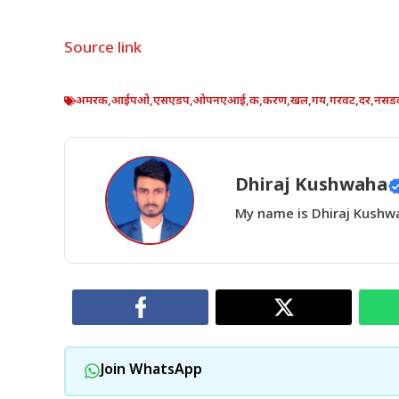
Source link
अमरक
,
आईपओ
,
एसएडप
,
ओपनएआई
,
क
,
करण
,
खल
,
गय
,
गरवट
,
दर
,
नसड
Dhiraj Kushwaha
My name is Dhiraj Kushwah
Join WhatsApp