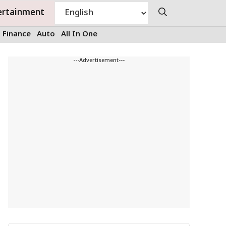
ertainment
Finance
Auto
All In One
---Advertisement---