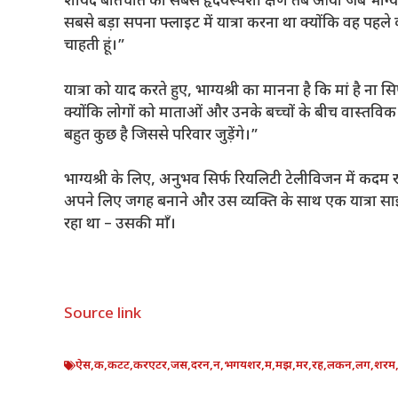
शायद बातचीत का सबसे हृदयस्पर्शी क्षण तब आया जब भाग्यश्री 
सबसे बड़ा सपना फ्लाइट में यात्रा करना था क्योंकि वह पहले कभी 
चाहती हूं।”
यात्रा को याद करते हुए, भाग्यश्री का मानना ​​है कि मां है न
क्योंकि लोगों को माताओं और उनके बच्चों के बीच वास्तविक 
बहुत कुछ है जिससे परिवार जुड़ेंगे।”
भाग्यश्री के लिए, अनुभव सिर्फ रियलिटी टेलीविजन में कदम र
अपने लिए जगह बनाने और उस व्यक्ति के साथ एक यात्रा साझा
रहा था – उसकी माँ।
Source link
ऐस
,
क
,
कटट
,
करएटर
,
जस
,
दरन
,
न
,
भगयशर
,
म
,
मझ
,
मर
,
रह
,
लकन
,
लग
,
शरम