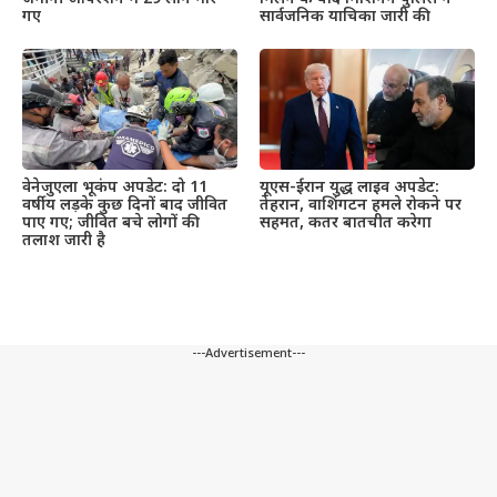
सार्वजनिक याचिका जारी की
गए
वेनेजुएला भूकंप अपडेट: दो 11
यूएस-ईरान युद्ध लाइव अपडेट:
वर्षीय लड़के कुछ दिनों बाद जीवित
तेहरान, वाशिंगटन हमले रोकने पर
पाए गए; जीवित बचे लोगों की
सहमत, कतर बातचीत करेगा
तलाश जारी है
---Advertisement---