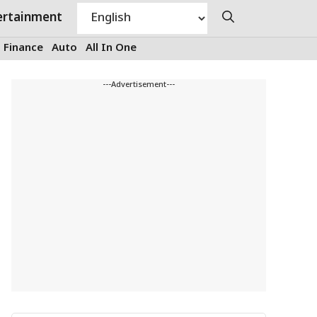
ertainment
Finance
Auto
All In One
---Advertisement---