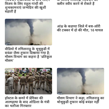
के आरोप सत्तारूढ़ गठबंधन को
गठबंधन तख्तापलट के बीच सीएम
क्लीन स्वीप करने से रोकते हैं
विजय के लिए राहुल गांधी की
शुभकामनाएं जन्मदिन की खुशी
बढ़ाती हैं
आंध्र के कडप्पा जिले में बस-लॉरी
की टक्कर में दो की मौत, 16 घायल
वीडियो में तमिलनाडु के थूथुकुडी में
बवंडर जैसा तूफान दिखाया गया है;
मौसम विभाग का कहना है ‘प्रतिकूल
मौसम’
हॉस्टल के कमरे में प्रेमिका की
मौसम विभाग ने कहा, तमिलनाडु का
आत्महत्या के बाद ओडिशा के मंत्री
थोथुकुडी तूफान कोई बवंडर नहीं
का भतीजा गिरफ्तार