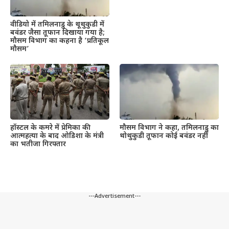
वीडियो में तमिलनाडु के थूथुकुडी में
बवंडर जैसा तूफान दिखाया गया है;
मौसम विभाग का कहना है ‘प्रतिकूल
मौसम’
हॉस्टल के कमरे में प्रेमिका की
मौसम विभाग ने कहा, तमिलनाडु का
आत्महत्या के बाद ओडिशा के मंत्री
थोथुकुडी तूफान कोई बवंडर नहीं
का भतीजा गिरफ्तार
---Advertisement---