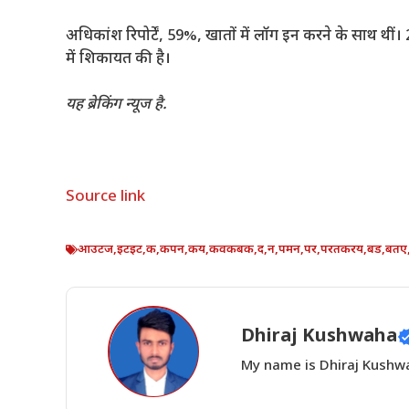
अधिकांश रिपोर्टें, 59%, खातों में लॉग इन करने के साथ थी
में शिकायत की है।
यह ब्रेकिंग न्यूज है.
Source link
आउटज
,
इटइट
,
क
,
कपन
,
कय
,
कवकबक
,
द
,
न
,
पमन
,
पर
,
परतकरय
,
बड
,
बतए
Dhiraj Kushwaha
My name is Dhiraj Kushwah