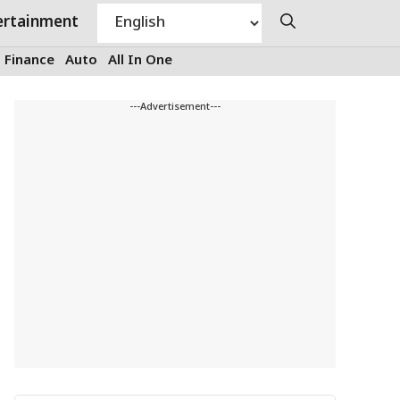
ertainment
Finance
Auto
All In One
---Advertisement---