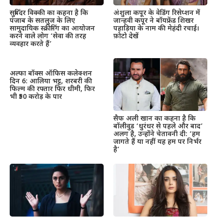
सुबिंदर विक्की का कहना है कि
अंशुला कपूर के वेडिंग रिसेप्शन में
पंजाब के सतलुज के लिए
जान्हवी कपूर ने बॉयफ्रेंड शिखर
सामुदायिक स्क्रीनिंग का आयोजन
पहाड़िया के नाम की मेहंदी रचाई।
करने वाले लोग ‘सेवा की तरह
फ़ोटो देखें
व्यवहार करते हैं’
अल्फा बॉक्स ऑफिस कलेक्शन
दिन 6: आलिया भट्ट, शरबरी की
फिल्म की रफ्तार फिर धीमी, फिर
भी ₹50 करोड़ के पार
सैफ अली खान का कहना है कि
बॉलीवुड ‘धुरंधर से पहले और बाद’
अलग है, उन्होंने चेतावनी दी: ‘हम
जागते हैं या नहीं यह हम पर निर्भर
है’