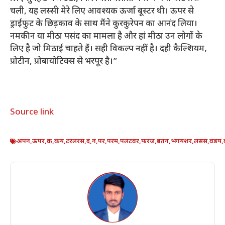
चली, यह लस्सी मेरे लिए आवश्यक ऊर्जा बूस्टर थी। ऊपर से
ड्राईफुट के छिड़काव के साथ मैंने कुरकुरेपन का आनंद लिया।
नमकीन या मीठा पसंद का मामला है और हां मीठा उन लोगों के
लिए है जो मिठाई चाहते हैं। सही विकल्प नहीं है। दही कैल्शियम,
प्रोटीन, प्रोबायोटिक्स से भरपूर है।”
Source link
अपन
,
ऊपर
,
क
,
कय
,
टरलरस
,
द
,
न
,
पर
,
परम
,
पलटवर
,
फरज
,
बतन
,
भगयशर
,
लसस
,
वडय
,