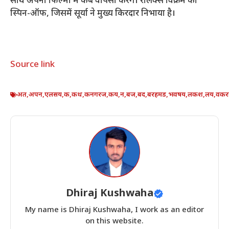
साथ अपनी फिल्मों में कब वापसी करेंगे। रोलेक्स विक्रम का
स्पिन-ऑफ, जिसमें सूर्या ने मुख्य किरदार निभाया है।
Source link
अत
,
अपन
,
एलसय
,
क
,
कथ
,
कनगरज
,
कय
,
न
,
बज
,
बद
,
बरहमड
,
भवषय
,
लकश
,
लय
,
वकर
Dhiraj Kushwaha
My name is Dhiraj Kushwaha, I work as an editor
on this website.