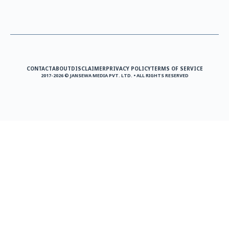
CONTACT
ABOUT
DISCLAIMER
PRIVACY POLICY
TERMS OF SERVICE
2017-2026 © JANSEWA MEDIA PVT. LTD. • ALL RIGHTS RESERVED