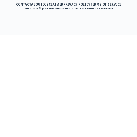
CONTACT
ABOUT
DISCLAIMER
PRIVACY POLICY
TERMS OF SERVICE
2017-2026 © JANSEWA MEDIA PVT. LTD. • ALL RIGHTS RESERVED