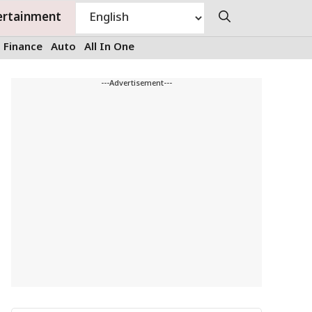
ertainment
Finance
Auto
All In One
---Advertisement---