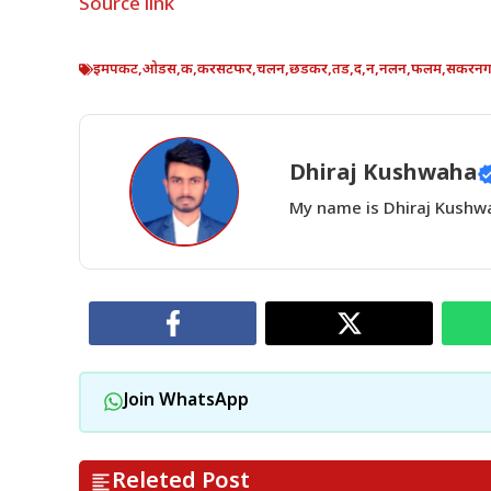
Source link
इमपकट
,
ओडस
,
क
,
करसटफर
,
चलन
,
छडकर
,
तड
,
द
,
न
,
नलन
,
फलम
,
सकरन
Dhiraj Kushwaha
My name is Dhiraj Kushwah
Join WhatsApp
Releted Post