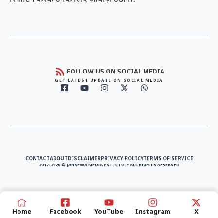
रिपोर्टिंग करके उनके लिए आवाज़ उठाना!
FOLLOW US ON SOCIAL MEDIA
GET LATEST UPDATE ON SOCIAL MEDIA
CONTACT
ABOUT
DISCLAIMER
PRIVACY POLICY
TERMS OF SERVICE
2017-2026 © JANSEWA MEDIA PVT. LTD. • ALL RIGHTS RESERVED
Home
Facebook
YouTube
Instagram
X