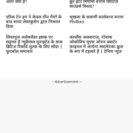
अंतर क्या है?
क्रूर इंटर मियामी बनाम सिएटल
साउंडर्स विवाद?
एरिक टेन हग ने केवल तीन मैचों के
श्रृंखला के सलामी बल्लेबाज बनाम
बाद बायर लेवरकुसेन द्वारा निकाल
Phillies
दिया
लिवरपूल अलेक्जेंडर इसक पर
कार्लोस अलकराज़, नोवाक
सहमत हैं न्यूकैसल यूनाइटेड के साथ
जोकोविच यूएस ओपन क्वार्टर
ब्रिटिश रिकॉर्ड शुल्क के लिए सौदा |
फाइनल में आर्यना सबलेनका क्रूज़
फुटबॉल समाचार
के रूप में टहलते हैं | टेनिस न्यूज
---Advertisement---