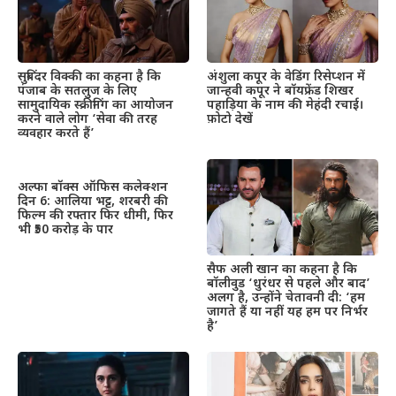
सुबिंदर विक्की का कहना है कि
अंशुला कपूर के वेडिंग रिसेप्शन में
पंजाब के सतलुज के लिए
जान्हवी कपूर ने बॉयफ्रेंड शिखर
सामुदायिक स्क्रीनिंग का आयोजन
पहाड़िया के नाम की मेहंदी रचाई।
करने वाले लोग ‘सेवा की तरह
फ़ोटो देखें
व्यवहार करते हैं’
अल्फा बॉक्स ऑफिस कलेक्शन
दिन 6: आलिया भट्ट, शरबरी की
फिल्म की रफ्तार फिर धीमी, फिर
भी ₹50 करोड़ के पार
सैफ अली खान का कहना है कि
बॉलीवुड ‘धुरंधर से पहले और बाद’
अलग है, उन्होंने चेतावनी दी: ‘हम
जागते हैं या नहीं यह हम पर निर्भर
है’