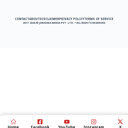
CONTACT
ABOUT
DISCLAIMER
PRIVACY POLICY
TERMS OF SERVICE
2017-2026 © JANSEWA MEDIA PVT. LTD. • ALL RIGHTS RESERVED
Home
Facebook
YouTube
Instagram
X