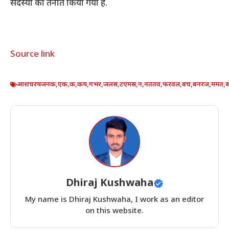
सदस्यों को तैनात किया गया है.
Source link
आशचरयजनक
,
एक
,
क
,
कय
,
गभर
,
जलस
,
टएमस
,
न
,
नततव
,
फरवल
,
बच
,
बनरज
,
ममत
,
Dhiraj Kushwaha
My name is Dhiraj Kushwaha, I work as an editor
on this website.