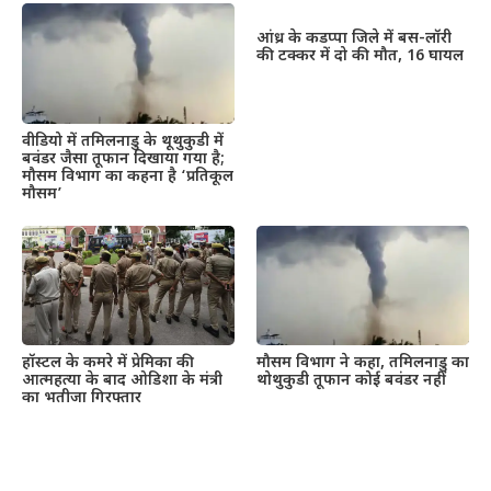
आंध्र के कडप्पा जिले में बस-लॉरी
की टक्कर में दो की मौत, 16 घायल
वीडियो में तमिलनाडु के थूथुकुडी में
बवंडर जैसा तूफान दिखाया गया है;
मौसम विभाग का कहना है ‘प्रतिकूल
मौसम’
हॉस्टल के कमरे में प्रेमिका की
मौसम विभाग ने कहा, तमिलनाडु का
आत्महत्या के बाद ओडिशा के मंत्री
थोथुकुडी तूफान कोई बवंडर नहीं
का भतीजा गिरफ्तार